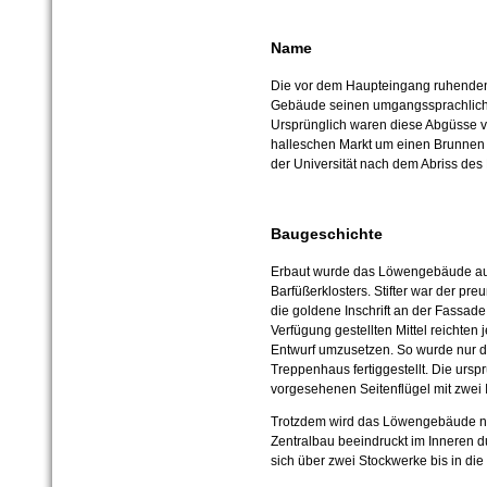
Name
Die vor dem Haupteingang ruhend
Gebäude seinen umgangssprachli
Ursprünglich waren diese Abgüsse 
halleschen Markt um einen Brunnen pl
der Universität nach dem Abriss des
Baugeschichte
Erbaut wurde das Löwengebäude au
Barfüßerklosters. Stifter war der pre
die goldene Inschrift an der Fassade
Verfügung gestellten Mittel reichten
Entwurf umzusetzen. So wurde nur d
Treppenhaus fertiggestellt. Die ursp
vorgesehenen Seitenflügel mit zwei 
Trotzdem wird das Löwengebäude n
Zentralbau beeindruckt im Inneren 
sich über zwei Stockwerke bis in die