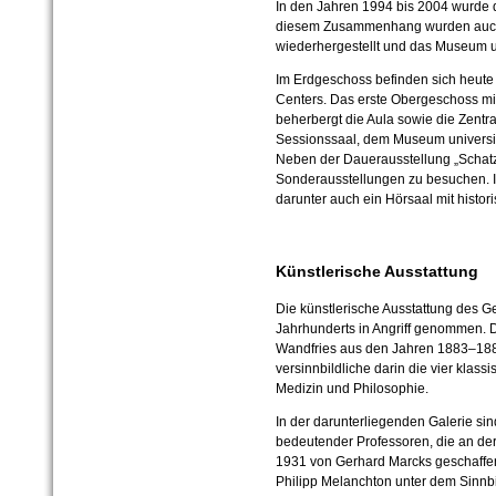
In den Jahren 1994 bis 2004 wurde 
diesem Zusammenhang wurden auch 
wiederhergestellt und das Museum uni
Im Erdgeschoss befinden sich heute
Centers. Das erste Obergeschoss mi
beherbergt die Aula sowie die Zentr
Sessionssaal, dem Museum universit
Neben der Dauerausstellung „Schatz
Sonderausstellungen zu besuchen. Im
darunter auch ein Hörsaal mit histori
Künstlerische Ausstattung
Die künstlerische Ausstattung des 
Jahrhunderts in Angriff genommen. D
Wandfries aus den Jahren 1883–18
versinnbildliche darin die vier klass
Medizin und Philosophie.
In der darunterliegenden Galerie sin
bedeutender Professoren, die an der 
1931 von Gerhard Marcks geschaffe
Philipp Melanchton unter dem Sinnbil