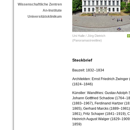
Wissenschaftliche Zentren
An-Institute
Universitätsklinikum
Uni Halle / Jörg Dietrich
(Panoramastreetline)
Steckbrief
Bauzeit:
1832–1834
Architekten:
Ernst Friedrich Zwinger
(1824–1846)
Künstler:
Wandfries: Gustav Adolph
Johann Gottfried Schadow (1764–1
(1883–1967), Ferdinand Hartzer (1
1865), Gerhard Marcks (1889–1981), 
1861), Fritz Schaper (1841–1919), C
Heinrich August Walger (1829–1909
1859)